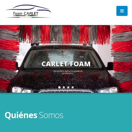
NUEVO!
CARLET FOAM
Descubre nuestra gama de
productos.
Quiénes
Somos