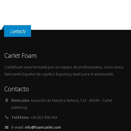
Contacto
Carlet Foam
Carletfoam nace formada por un equipo de profesionales, como único
fabricante Español de cepillos Espuma y textil para el autolavado.
Contacto
Dirección:
Asunción de Nuestra Señora, 122 - 46240 - Carlet
(Valencia)
Teléfono:
+34 652 906 954
E-mail:
info@foamcarlet.com